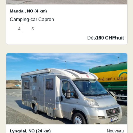
Mandal
,
NO
(4 km)
Camping-car Capron
4
5
Dès
160 CHF
/
nuit
Lyngdal
,
NO
(24 km)
Nouveau