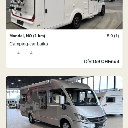
Mandal
,
NO
(1 km)
5.0 (1)
Camping-car Laika
4
4
Dès
159 CHF
/
nuit