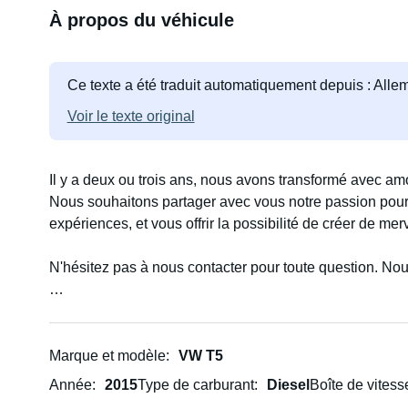
À propos du véhicule
Ce texte a été traduit automatiquement depuis : All
Voir le texte original
Il y a deux ou trois ans, nous avons transformé avec a
Nous souhaitons partager avec vous notre passion pour
expériences, et vous offrir la possibilité de créer de me
N'hésitez pas à nous contacter pour toute question. Nou
Vous y trouverez tout le nécessaire pour vos aventures,
Bialetti au mobilier de camping indispensable, en passan
Marque et modèle
VW T5
Année
2015
Type de carburant
Diesel
Boîte de vitess