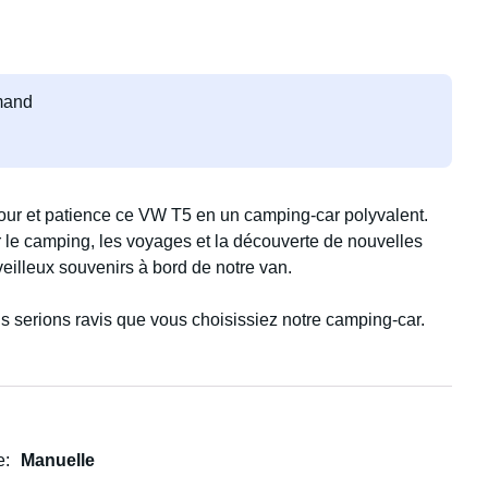
emand
mour et patience ce VW T5 en un camping-car polyvalent.
 le camping, les voyages et la découverte de nouvelles
rveilleux souvenirs à bord de notre van.
s serions ravis que vous choisissiez notre camping-car.
 des plus simples aux plus élaborées. De la cafetière
t par le hamac, tout est inclus.
e
Manuelle