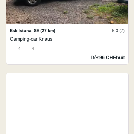
Eskilstuna
,
SE
(27 km)
5.0 (7)
Camping-car Knaus
4
4
Dès
96 CHF
/
nuit