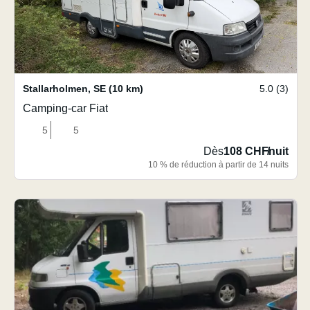
Stallarholmen
,
SE
(10 km)
5.0 (3)
Camping-car Fiat
5
5
Dès
108 CHF
/
nuit
10 % de réduction à partir de 14 nuits