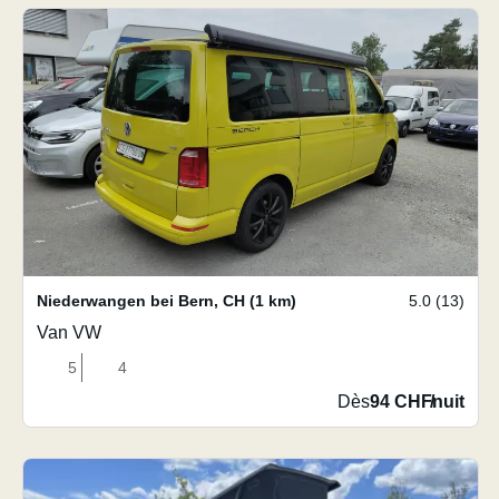
Niederwangen bei Bern
,
CH
(1 km)
5.0 (13)
Van VW
5
4
Dès
94 CHF
/
nuit