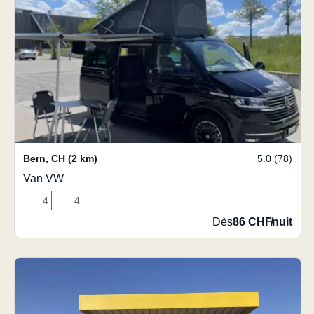
Bern
,
CH
(2 km)
5.0 (78)
Van VW
4
4
Dès
86 CHF
/
nuit