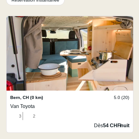
Réservation instantanée
Bern
,
CH
(0 km)
5.0 (20)
Van Toyota
3
2
Dès
54 CHF
/
nuit