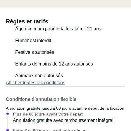
La table à manger peut être utilisée aussi bien à l'intérieur
qu'à l'extérieur. La cuisine est également adaptable à une
utilisation intérieure et extérieure. Chaises de camping,
Règles et tarifs
glacière, éclairage, ports USB, musique, panneau solaire
Âge minimum pour le·la locataire : 21 ans
230 V et bien plus encore. Ce van est petit, mais offre tout
le confort nécessaire. Nous avons nous-mêmes passé
Fumer est interdit
sept mois à parcourir l'Europe dans un van similaire avec
Festivals autorisés
des amis… Si vous recherchez une alternative au
California classique, si vous n'aimez pas le plastique ou
Enfants de moins de 12 ans autorisés
si vous appréciez tout simplement le travail artisanal, les
matériaux naturels et le souci du détail, ce van est le
Animaux non autorisés
logement temporaire idéal.
Afficher toutes les conditions
N'hésitez pas à me contacter si vous avez des questions !
Conditions d'annulation flexible
Bons préparatifs de vacances !
Annulation gratuite jusqu’à 60 jours avant le début de la location
Plus de 60 jours avant votre départ
Cordialement,
Annulation gratuite avec remboursement intégral
Stephan
Entre 7 et 60 jours avant votre départ