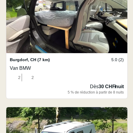
Burgdorf
,
CH
(7 km)
5.0 (2)
Van BMW
2
2
Dès
30 CHF
/
nuit
5 % de réduction à partir de 8 nuits