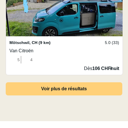
Mötschwil
,
CH
(9 km)
5.0 (33)
Van Citroën
5
4
Dès
106 CHF
/
nuit
Voir plus de résultats