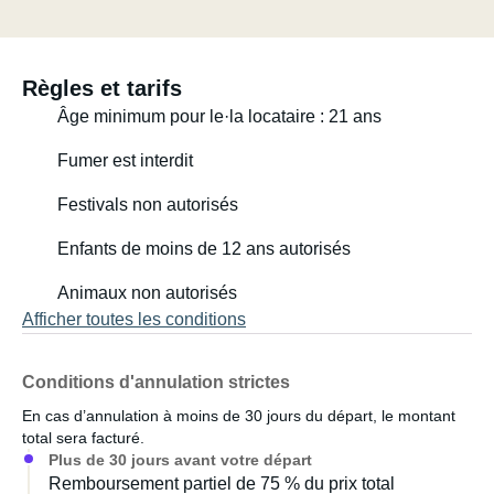
vrai lorsque vous circulez incognito en ville, déguisé en
fourgonnette.
Règles et tarifs
Si vous recherchez des vacances inoubliables, mon
Âge minimum pour le·la locataire : 21 ans
camping-car est le choix idéal.
Fumer est interdit
Pour des raisons d'hygiène, vous devrez apporter votre
Festivals non autorisés
propre couette.
Enfants de moins de 12 ans autorisés
Animaux non autorisés
Afficher toutes les conditions
Conditions d'annulation strictes
En cas d’annulation à moins de 30 jours du départ, le montant
total sera facturé.
Plus de 30 jours avant votre départ
Remboursement partiel de 75 % du prix total