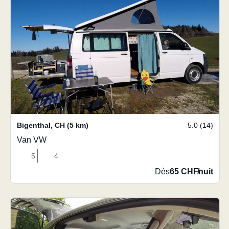
Bigenthal
,
CH
(5 km)
5.0 (14)
Van VW
5
4
Dès
65 CHF
/
nuit