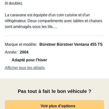
lit double).
La caravane est équipée d'un coin cuisine et d'un
réfrigérateur. Deux compartiments avec tables et chaises
sont aménagés sous les lits.
La caravane comprend couverts, vaisselle, casseroles,
un seau à vaisselle et un réchaud à gaz deux feux.
Marque et modèle
Bürstner Bürstner Ventana 455 TS
Année
2004
Un porte-vélos pour deux vélos est fixé sur le timon (non
Adapté pour l'hiver
visible sur la photo).
Afficher tous les détails
Un auvent de toit fixe est inclus. La caravane dispose de
toilettes.
Pas tout à fait le bon véhicule ?
Le poids maximal autorisé sur la flèche d'attelage est de
100 kg.
Voir plus d'options
Un auvent entièrement fermé est également disponible,