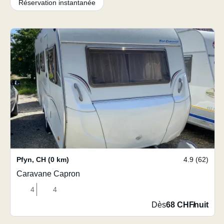
Réservation instantanée
Pfyn
,
CH
(0 km)
4.9 (62)
Caravane Capron
4
4
Dès
68 CHF
/
nuit