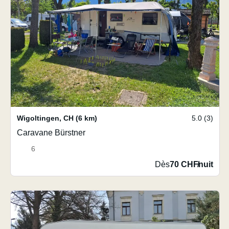
Wigoltingen
,
CH
(6 km)
5.0 (3)
Caravane Bürstner
6
Dès
70 CHF
/
nuit