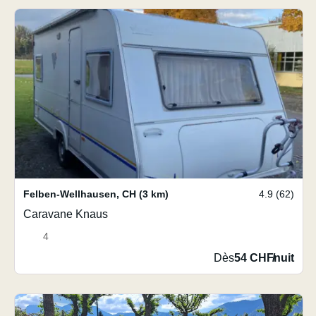
Felben-Wellhausen
,
CH
(3 km)
4.9 (62)
Caravane Knaus
4
Dès
54 CHF
/
nuit