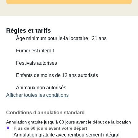
mais n'est pas inclus et doit être réservé à l'avance.
Les rétroviseurs latéraux du véhicule tracteur sont situés
à l'intérieur de la caravane.
Règles et tarifs
Âge minimum pour le·la locataire : 21 ans
Fumer est interdit
Festivals autorisés
Enfants de moins de 12 ans autorisés
Animaux non autorisés
Afficher toutes les conditions
Conditions d'annulation standard
Annulation gratuite jusqu’à 60 jours avant le début de la location
Plus de 60 jours avant votre départ
Annulation gratuite avec remboursement intégral