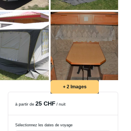
+ 2 Images
25 CHF
à partir de
/ nuit
Sélectionnez les dates de voyage