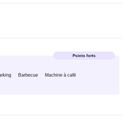
Points forts
arking
Barbecue
Machine à café