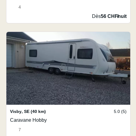
4
Dès
56 CHF
/
nuit
Visby
,
SE
(40 km)
5.0 (5)
Caravane Hobby
7