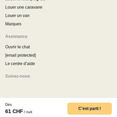
Louer une caravane
Louer un van
Marques
Assistance
Ouvrir le chat
[email protected]
Le centre d’aide
Suivez-nous
Dès
© 2026 MyCamper AG
Conditions d’utilisation
C'est parti !
61 CHF
/ nuit
Politique de confidentialité
Mentions légales