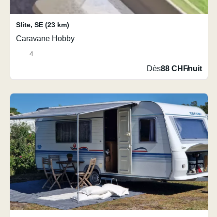
Slite
,
SE
(23 km)
Caravane Hobby
4
Dès
88 CHF
/
nuit