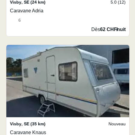
Visby
,
SE
(24 km)
5.0 (12)
Caravane Adria
6
Dès
62 CHF
/
nuit
Visby
,
SE
(35 km)
Nouveau
Caravane Knaus