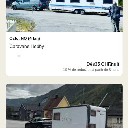
Oslo
,
NO
(4 km)
Caravane Hobby
5
Dès
35 CHF
/
nuit
10 % de réduction à partir de 8 nuits