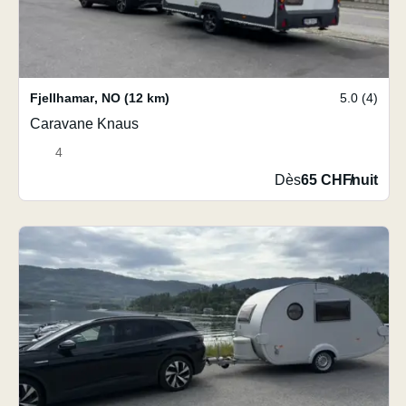
Fjellhamar
,
NO
(12 km)
5.0 (4)
Caravane Knaus
4
Dès
65 CHF
/
nuit