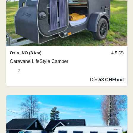
Oslo
,
NO
(3 km)
4.5 (2)
Caravane LifeStyle Camper
2
Dès
53 CHF
/
nuit