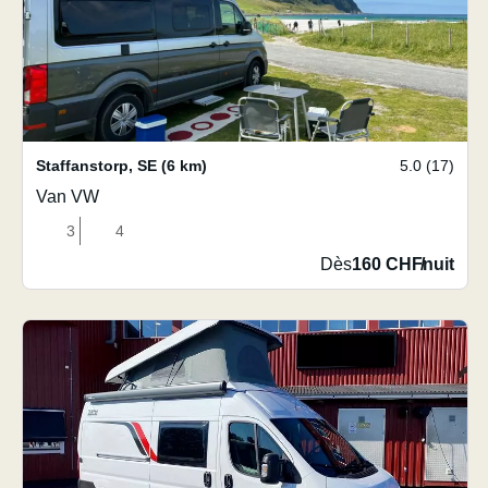
Staffanstorp
,
SE
(6 km)
5.0 (17)
Van VW
3
4
Dès
160 CHF
/
nuit