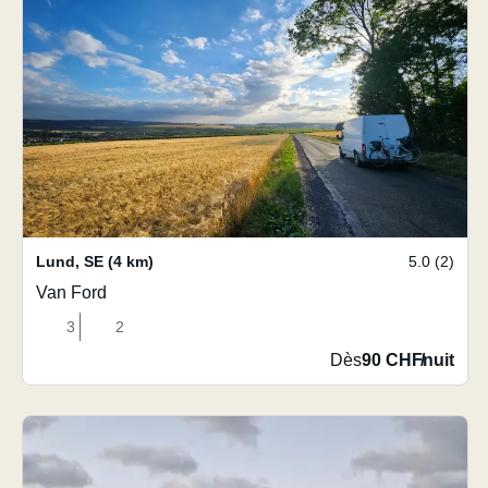
Lund
,
SE
(4 km)
5.0 (2)
Van Ford
3
2
Dès
90 CHF
/
nuit