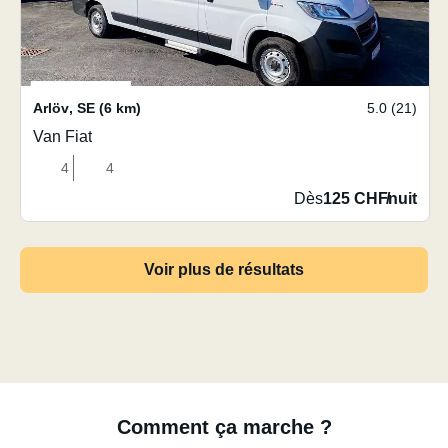
Arlöv
,
SE
(6 km)
5.0 (21)
Van Fiat
4
4
Dès
125 CHF
/
nuit
Voir plus de résultats
Comment ça marche ?