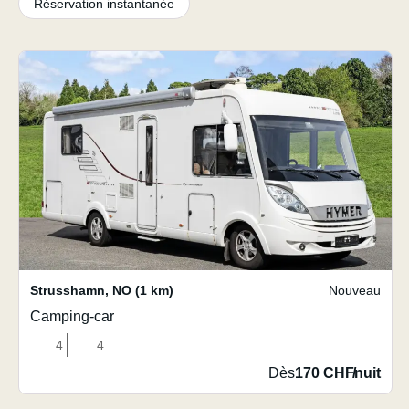
Réservation instantanée
Strusshamn
,
NO
(1 km)
Nouveau
Camping-car
4
4
Dès
170 CHF
/
nuit