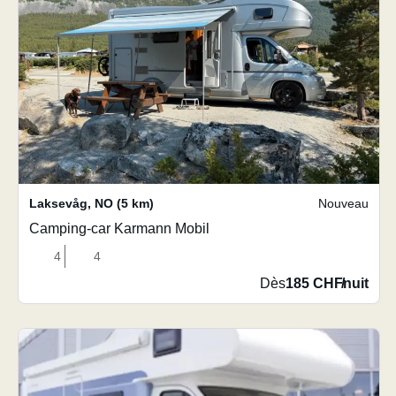
Laksevåg
,
NO
(5 km)
Nouveau
Camping-car Karmann Mobil
4
4
Dès
185 CHF
/
nuit