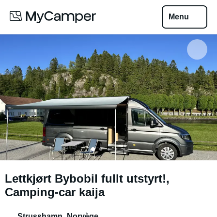
Menu
Lettkjørt Bybobil fullt utstyrt!,
Camping-car kaija
Strusshamn
,
Norvège