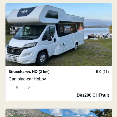
Strusshamn
,
NO
(2 km)
5.0 (11)
Camping-car Hobby
6
6
Dès
200 CHF
/
nuit