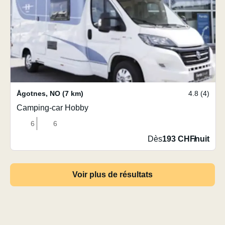
Ågotnes
,
NO
(7 km)
4.8 (4)
Camping-car Hobby
6
6
Dès
193 CHF
/
nuit
Voir plus de résultats