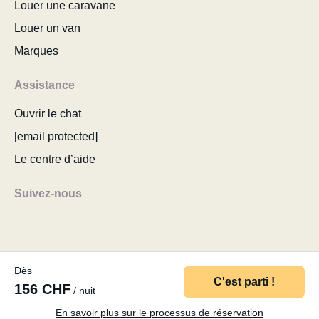
Louer une caravane
Louer un van
Marques
Assistance
Ouvrir le chat
[email protected]
Le centre d’aide
Suivez-nous
Dès
© 2026 MyCamper AG
Conditions d’utilisation
C'est parti !
156 CHF
/ nuit
Politique de confidentialité
Mentions légales
Plan du site
Modifier le consentement aux cookies
En savoir plus sur le processus de réservation