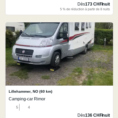
Dès
173 CHF
/
nuit
5 % de réduction à partir de 8 nuits
Lillehammer
,
NO
(60 km)
Camping-car Rimor
5
4
Dès
136 CHF
/
nuit