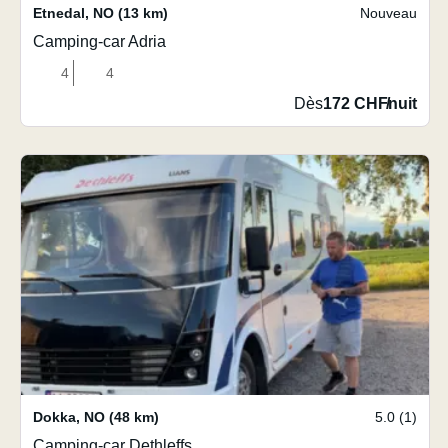
Etnedal
,
NO
(13 km)
Nouveau
Camping-car Adria
4
4
Dès
172 CHF
/
nuit
Dokka
,
NO
(48 km)
5.0 (1)
Camping-car Dethleffs