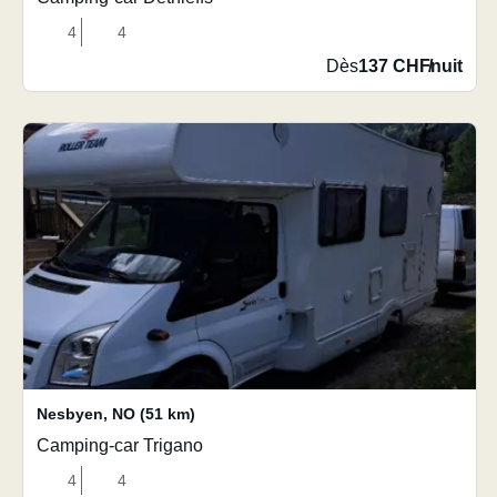
4
4
Dès
137 CHF
/
nuit
Nesbyen
,
NO
(51 km)
Camping-car Trigano
4
4