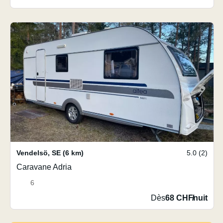
Vendelsö
,
SE
(6 km)
5.0 (2)
Caravane Adria
6
Dès
68 CHF
/
nuit