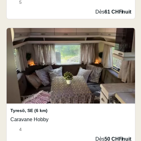
5
Dès
61 CHF
/
nuit
Tyresö
,
SE
(6 km)
Caravane Hobby
4
Dès
50 CHF
/
nuit