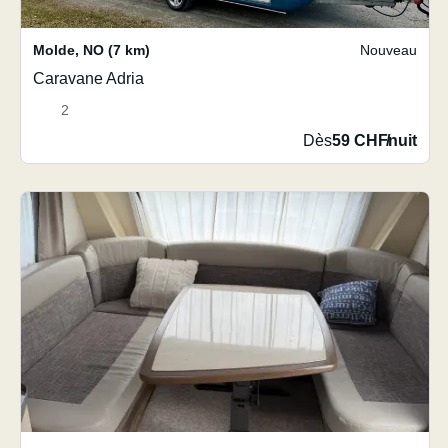
Molde
,
NO
(7 km)
Nouveau
Caravane Adria
2
Dès
59 CHF
/
nuit