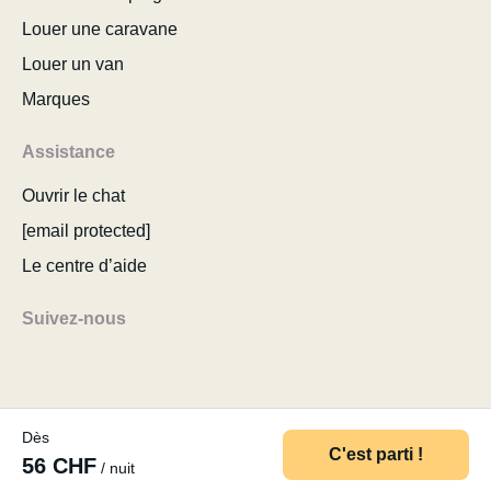
Louer une caravane
Louer un van
Marques
Assistance
Ouvrir le chat
[email protected]
Le centre d’aide
Suivez-nous
Dès
© 2026 MyCamper AG
Conditions d’utilisation
C'est parti !
56 CHF
/ nuit
Politique de confidentialité
Mentions légales