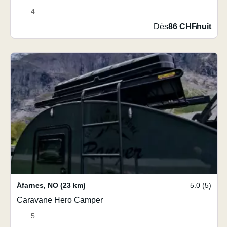
4
Dès
86 CHF
/
nuit
Åfarnes
,
NO
(23 km)
5.0 (5)
Caravane Hero Camper
5