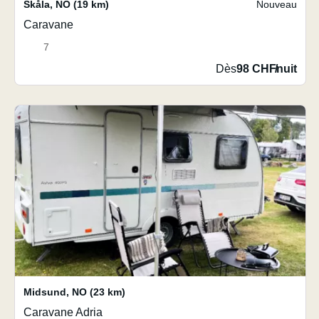
Skåla
,
NO
(19 km)
Nouveau
Caravane
7
Dès
98 CHF
/
nuit
Midsund
,
NO
(23 km)
Caravane Adria