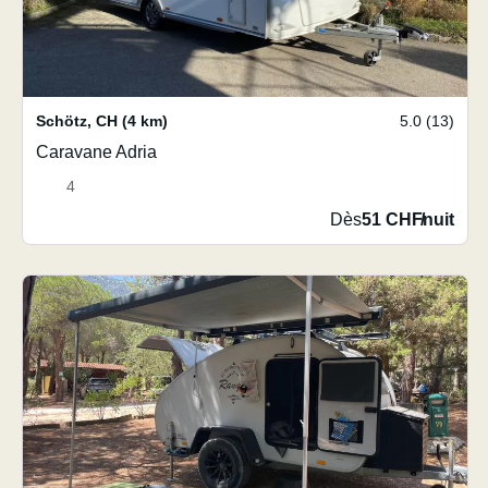
Schötz
,
CH
(4 km)
5.0 (13)
Caravane Adria
4
Dès
51 CHF
/
nuit