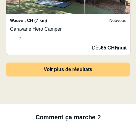
Wauwil
,
CH
(7 km)
Nouveau
Caravane Hero Camper
2
Dès
65 CHF
/
nuit
Voir plus de résultats
Comment ça marche ?