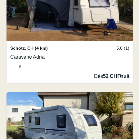
Schötz
,
CH
(4 km)
5.0 (1)
Caravane Adria
6
Dès
52 CHF
/
nuit