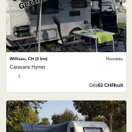
Willisau
,
CH
(0 km)
Nouveau
Caravane Hymer
3
Dès
62 CHF
/
nuit