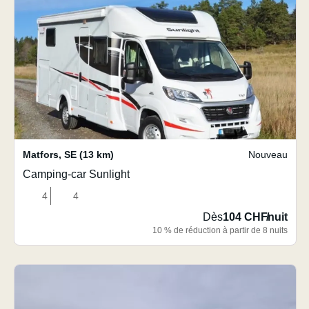
Matfors
,
SE
(13 km)
Nouveau
Camping-car Sunlight
4
4
Dès
104 CHF
/
nuit
10 % de réduction à partir de 8 nuits