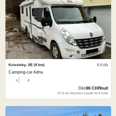
Kvissleby
,
SE
(9 km)
5.0 (4)
Camping-car Adria
4
4
Dès
96 CHF
/
nuit
10 % de réduction à partir de 8 nuits