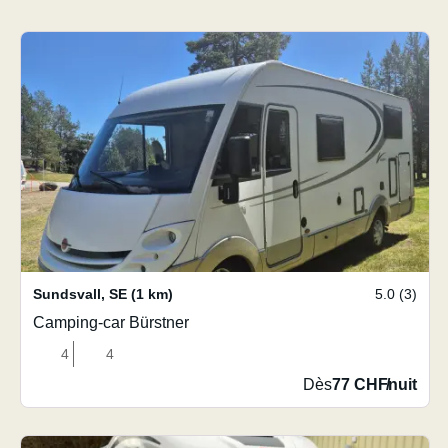
Sundsvall
,
SE
(1 km)
5.0 (3)
Camping-car Bürstner
4
4
Dès
77 CHF
/
nuit