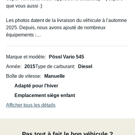
que vous aussi :)
Les photos datent de la livraison du véhicule à l'automne
2025. Depuis, nous avons ajouté de nombreux
équipements :
- Cuisine complète, casseroles comprises
Marque et modèle
Pössl Vario 545
- Linge de lit (alèse + drap), sans couverture ni oreiller
Année
2015
Type de carburant
Diesel
Boîte de vitesse
Manuelle
- Table de camping et deux chaises
Adapté pour l'hiver
- Cales de mise à niveau, câble d'alimentation avec
Emplacement siège enfant
rallonge de 20 m, tuyau de remplissage d'eau
Afficher tous les détails
- Papier toilette et produits d'entretien pour les toilettes
- Bouteilles de gaz pour le chauffage/la cuisine (2 x 5 kg)
Pas tout à fait le bon véhicule ?