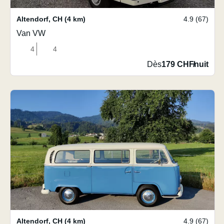
Altendorf
,
CH
(4 km)
4.9 (67)
Van VW
4
4
Dès
179 CHF
/
nuit
Altendorf
,
CH
(4 km)
4.9 (67)