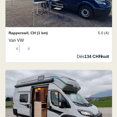
Rapperswil
,
CH
(1 km)
5.0 (4)
Van VW
4
4
Dès
134 CHF
/
nuit