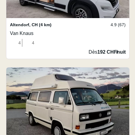
Altendorf
,
CH
(4 km)
4.9 (67)
Van Knaus
4
4
Dès
192 CHF
/
nuit