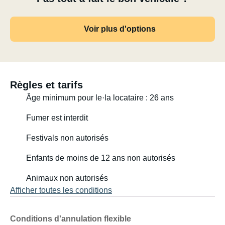
- Échelle pour le lit superposé
Voir plus d'options
À noter : le camping-car dispose d'un grand lit double (lit
superposé) et de deux lits superposés à l'arrière. Le lit
superposé supérieur n'est pas adapté aux personnes
mesurant plus de 1,50 m (c'est un lit enfant). Le lit
Règles et tarifs
superposé inférieur peut accueillir confortablement un
Âge minimum pour le·la locataire : 26 ans
adulte mesurant jusqu'à 1,80 m.
Fumer est interdit
Festivals non autorisés
Enfants de moins de 12 ans non autorisés
Animaux non autorisés
Afficher toutes les conditions
Conditions d'annulation flexible