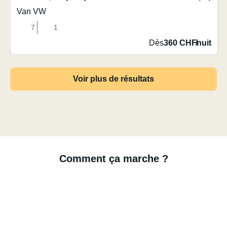
Van VW
7
1
Dès
360 CHF
/
nuit
Voir plus de résultats
Comment ça marche ?