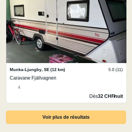
Munka-Ljungby
,
SE
(12 km)
5.0 (11)
Caravane Fjällvagnen
4
Dès
32 CHF
/
nuit
Voir plus de résultats