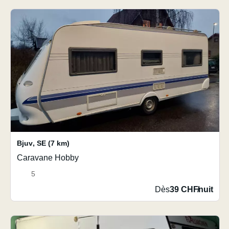
Bjuv
,
SE
(7 km)
Caravane Hobby
5
Dès
39 CHF
/
nuit