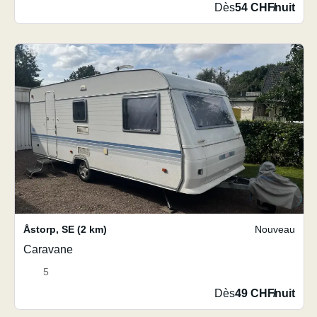
Dès
54 CHF
/
nuit
Åstorp
,
SE
(2 km)
Nouveau
Caravane
5
Dès
49 CHF
/
nuit