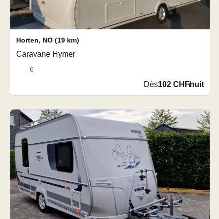
Horten
,
NO
(19 km)
Caravane Hymer
6
Dès
102 CHF
/
nuit