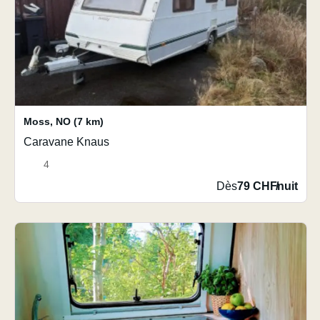
Moss
,
NO
(7 km)
Caravane Knaus
4
Dès
79 CHF
/
nuit