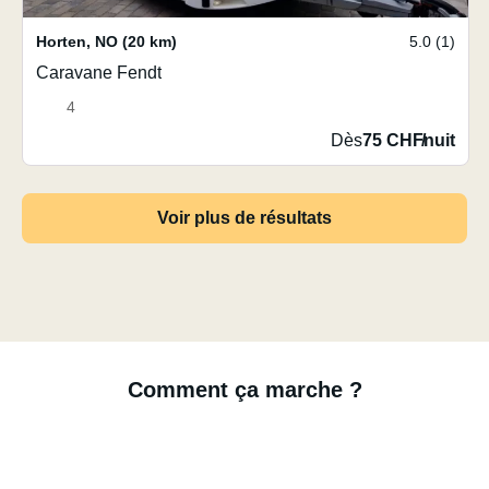
Horten
,
NO
(20 km)
5.0 (1)
Caravane Fendt
4
Dès
75 CHF
/
nuit
Voir plus de résultats
Comment ça marche ?