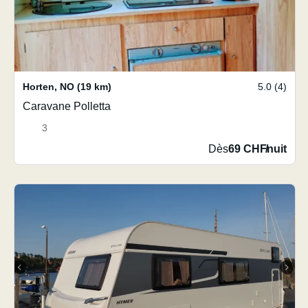
Horten
,
NO
(19 km)
5.0 (4)
Caravane Polletta
3
Dès
69 CHF
/
nuit