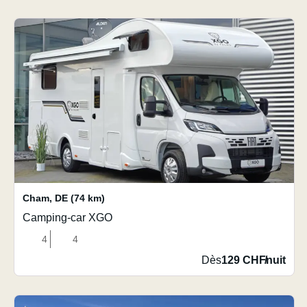
Cham
,
DE
(74 km)
Camping-car XGO
4
4
Dès
129 CHF
/
nuit