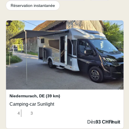
Réservation instantanée
Niedermurach
,
DE
(39 km)
Camping-car Sunlight
4
3
Dès
93 CHF
/
nuit