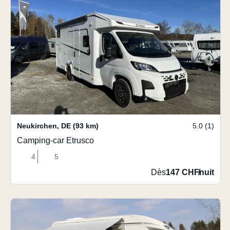
Neukirchen
,
DE
(93 km)
5.0 (1)
Camping-car Etrusco
4
5
Dès
147 CHF
/
nuit