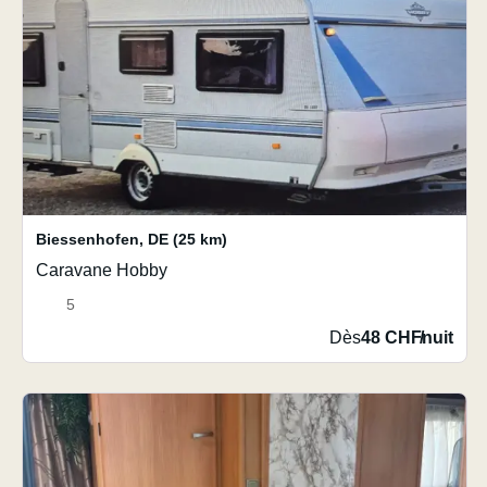
Biessenhofen
,
DE
(25 km)
Caravane Hobby
5
Dès
48 CHF
/
nuit