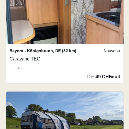
Bayern - Königsbrunn
,
DE
(32 km)
Nouveau
Caravane TEC
4
Dès
49 CHF
/
nuit