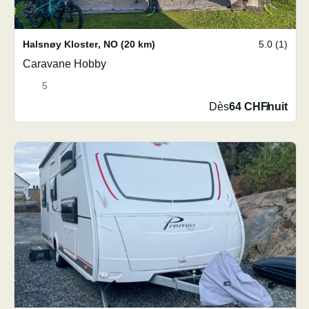
Halsnøy Kloster
,
NO
(20 km)
5.0 (1)
Caravane Hobby
5
Dès
64 CHF
/
nuit