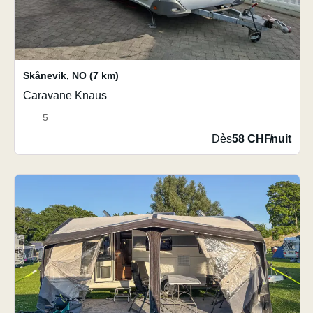
Skånevik
,
NO
(7 km)
Caravane Knaus
5
Dès
58 CHF
/
nuit