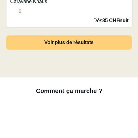
Caravane Knaus
5
Dès
85 CHF
/
nuit
Voir plus de résultats
Comment ça marche ?