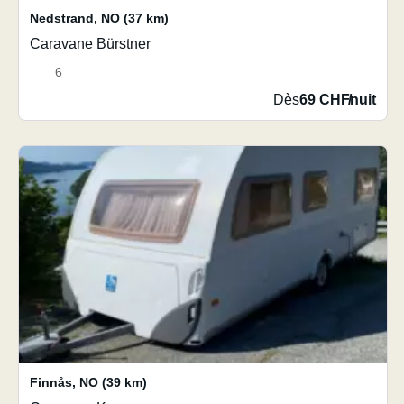
Nedstrand
,
NO
(37 km)
Caravane Bürstner
6
Dès
69 CHF
/
nuit
Finnås
,
NO
(39 km)