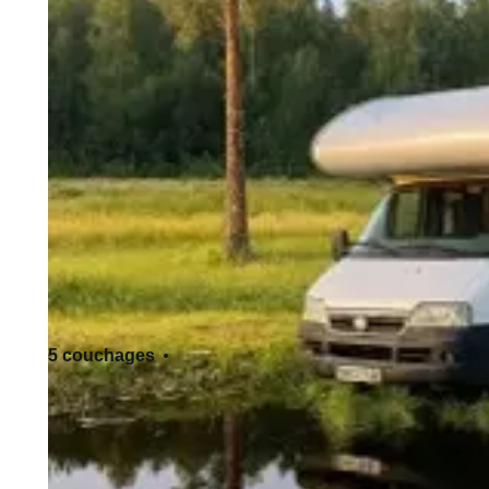
5 couchages
4 siège(s)
Permis de conduire standard - Cat. B
Accepte les animaux de compagnie