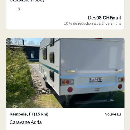
8
Dès
98 CHF
/
nuit
10 % de réduction à partir de 8 nuits
Kempele
,
FI
(15 km)
Nouveau
Caravane Adria