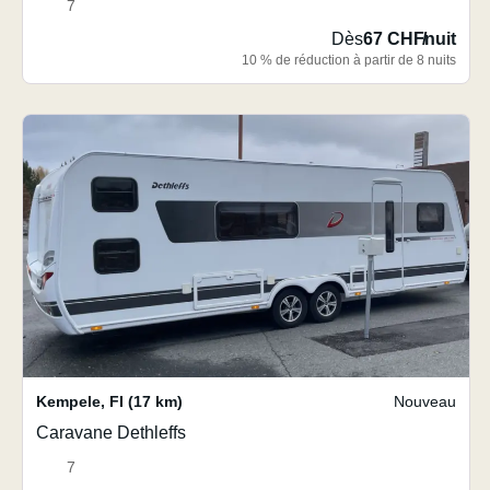
7
Dès
67 CHF
/
nuit
10 % de réduction à partir de 8 nuits
Kempele
,
FI
(17 km)
Nouveau
Caravane Dethleffs
7