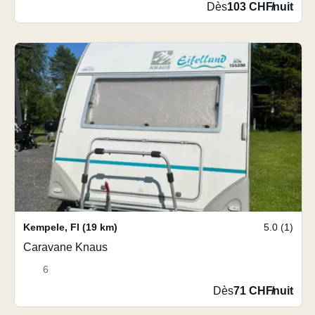
Dès
103 CHF
/
nuit
Kempele
,
FI
(19 km)
5.0 (1)
Caravane Knaus
6
Dès
71 CHF
/
nuit