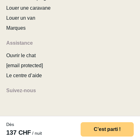
Louer une caravane
Louer un van
Marques
Assistance
Ouvrir le chat
[email protected]
Le centre d’aide
Suivez-nous
Dès
© 2026 MyCamper AG
Conditions d’utilisation
C'est parti !
137 CHF
/ nuit
Politique de confidentialité
Mentions légales