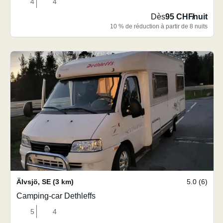
4
4
Dès
95 CHF
/
nuit
10 % de réduction à partir de 8 nuits
Älvsjö
,
SE
(3 km)
5.0 (6)
Camping-car Dethleffs
5
4