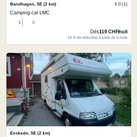
Bandhagen
,
SE
(2 km)
5.0 (1)
Camping-car LMC
6
6
Dès
119 CHF
/
nuit
10 % de réduction à partir de 8 nuits
Enskede
,
SE
(2 km)