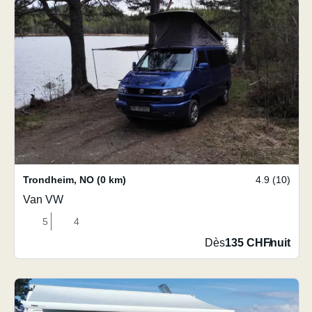
Trondheim
,
NO
(0 km)
4.9 (10)
Van VW
5
4
Dès
135 CHF
/
nuit