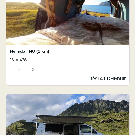
Heimdal
,
NO
(1 km)
Van VW
2
2
Dès
141 CHF
/
nuit