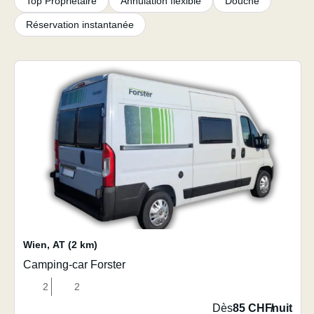
Top Propriétaire
Annulation flexible
Douche
Réservation instantanée
Wien
,
AT
(2 km)
Camping-car Forster
2
2
Dès
85 CHF
/
nuit