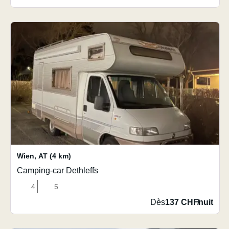
Wien
,
AT
(4 km)
Camping-car Dethleffs
4
5
Dès
137 CHF
/
nuit