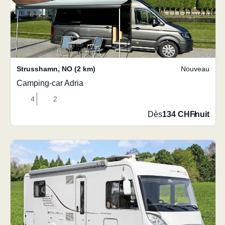
Strusshamn
,
NO
(2 km)
Nouveau
Camping-car Adria
4
2
Dès
134 CHF
/
nuit