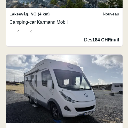
Laksevåg
,
NO
(4 km)
Nouveau
Camping-car Karmann Mobil
4
4
Dès
184 CHF
/
nuit