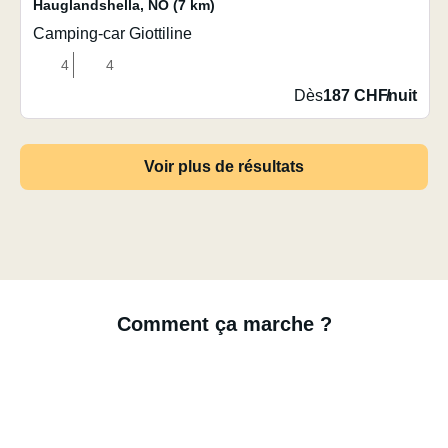
Hauglandshella
,
NO
(7 km)
Camping-car Giottiline
4
4
Dès
187 CHF
/
nuit
Voir plus de résultats
Comment ça marche ?