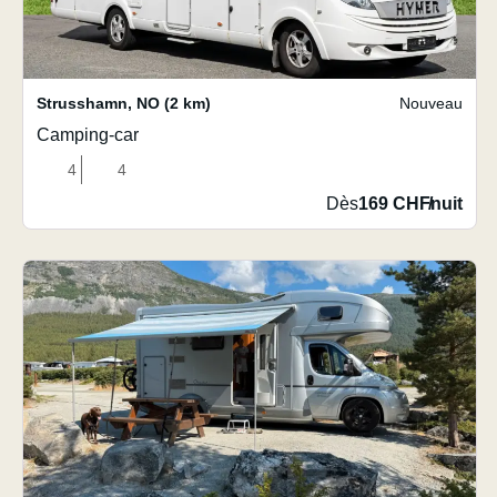
Strusshamn
,
NO
(2 km)
Nouveau
Camping-car
4
4
Dès
169 CHF
/
nuit