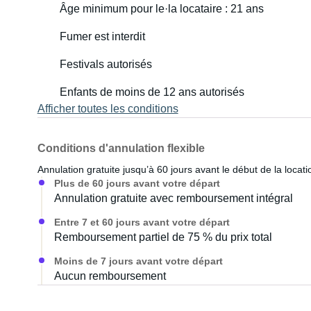
Âge minimum pour le·la locataire : 21 ans
• Diesel Euro 6 (accès libre à toutes les zones à faibles
Fumer est interdit
• Boîte de vitesses automatique souple et régulateur de
Festivals autorisés
cabine du conducteur
Enfants de moins de 12 ans autorisés
Afficher toutes les conditions
• Permis B (véhicule particulier) suffisant (PTAC inférieur
Nous vous remettrons le camping-car entièrement prépar
Conditions d'annulation flexible
prendrons le temps de vous donner toutes les explicati
Annulation gratuite jusqu’à 60 jours avant le début de la locati
premiers instants. Si vous le souhaitez, nous serons rav
Plus de 60 jours avant votre départ
Engadine, dans le Sud de la France ou en Sardaigne !
Annulation gratuite avec remboursement intégral
Entre 7 et 60 jours avant votre départ
Bon à savoir
Remboursement partiel de 75 % du prix total
• Animaux de compagnie bienvenus (merci d'apporter une
Moins de 7 jours avant votre départ
Aucun remboursement
• Permis B suffisant (3 t ≤ PTAC ≤ 3,5 t).