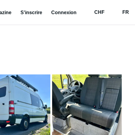
CHF
FR
azine
S'inscrire
Connexion