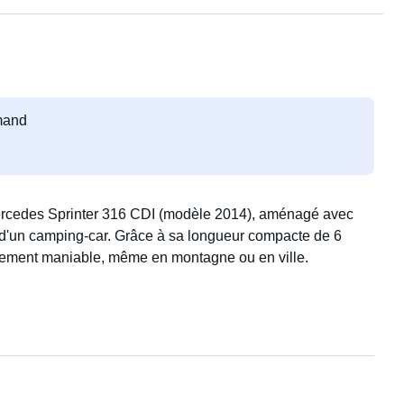
emand
Mercedes Sprinter 316 CDI (modèle 2014), aménagé avec
ce d'un camping-car. Grâce à sa longueur compacte de 6
ablement maniable, même en montagne ou en ville.
res et son agencement bien pensé, offrant une généreuse
fortable propose un espace de couchage spacieux de 170 x
 un clin d'œil à l'avant. Grâce aux rideaux occultants et aux