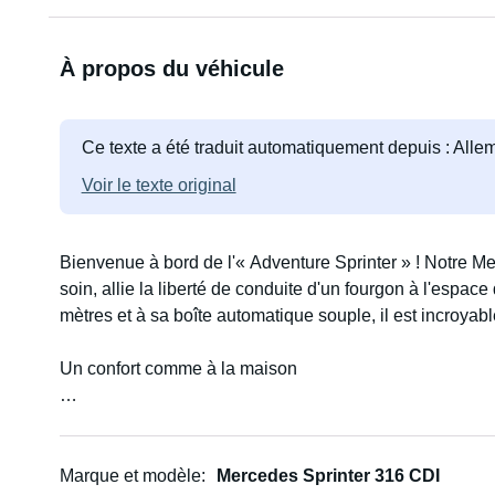
À propos du véhicule
Ce texte a été traduit automatiquement depuis : All
Voir le texte original
Bienvenue à bord de l'« Adventure Sprinter » ! Notre 
soin, allie la liberté de conduite d'un fourgon à l'espa
mètres et à sa boîte automatique souple, il est incroy
Un confort comme à la maison
L'intérieur séduit par ses boiseries, ses surfaces clai
hauteur sous plafond de 2 mètres. Le lit principal con
200 cm. Un lit d'appoint pour enfant peut être installé en
Marque et modèle
Mercedes Sprinter 316 CDI