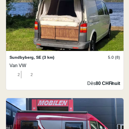
Sundbyberg
,
SE
(3 km)
5.0 (8)
Van VW
2
2
Dès
80 CHF
/
nuit