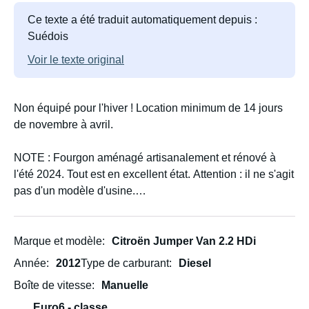
Ce texte a été traduit automatiquement depuis :
Suédois
Voir le texte original
Non équipé pour l'hiver ! Location minimum de 14 jours
de novembre à avril.
NOTE : Fourgon aménagé artisanalement et rénové à
l'été 2024. Tout est en excellent état. Attention : il ne s'agit
pas d'un modèle d'usine.
3 places assises à l'avant - couchage pour 2 adultes
mesurant jusqu'à 1,85 m.
Marque et modèle
Citroën Jumper Van 2.2 HDi
Année
2012
Type de carburant
Diesel
Hauteur sous plafond : 1,90 m.
Boîte de vitesse
Manuelle
Toilettes, plaque de cuisson au gaz, eau courante,
Euro6 - classe