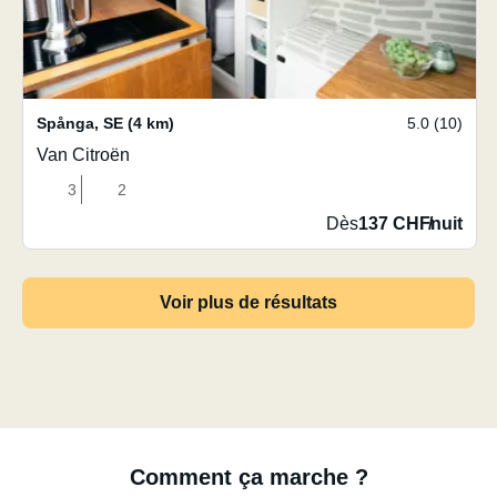
Spånga
,
SE
(4 km)
5.0 (10)
Van Citroën
3
2
Dès
137 CHF
/
nuit
Voir plus de résultats
Comment ça marche ?