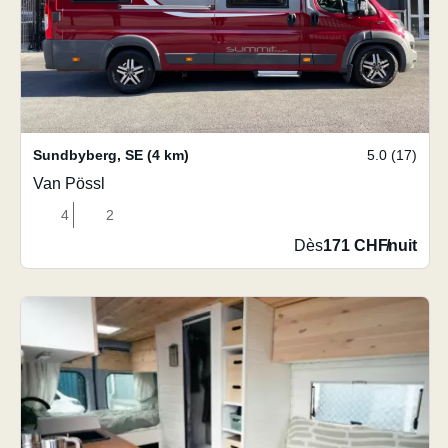
Sundbyberg
,
SE
(4 km)
5.0 (17)
Van Pössl
4
2
Dès
171 CHF
/
nuit