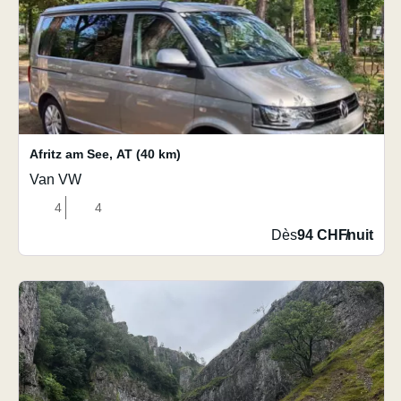
Afritz am See
,
AT
(40 km)
Van VW
4
4
Dès
94 CHF
/
nuit