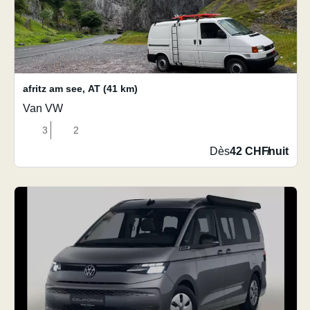
afritz am see
,
AT
(41 km)
Van VW
3
2
Dès
42 CHF
/
nuit