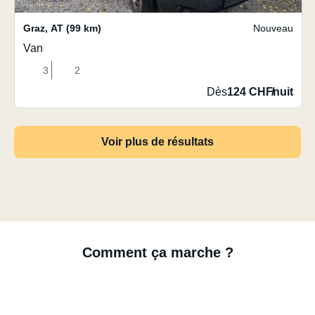
Graz
,
AT
(99 km)
Nouveau
Van
3
2
Dès
124 CHF
/
nuit
Voir plus de résultats
Comment ça marche ?