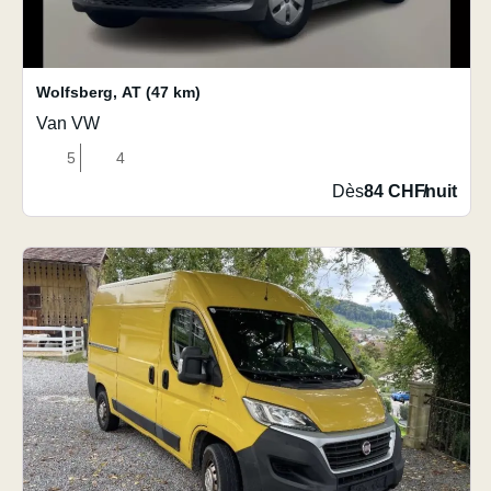
Wolfsberg
,
AT
(47 km)
Van VW
5
4
Dès
84 CHF
/
nuit