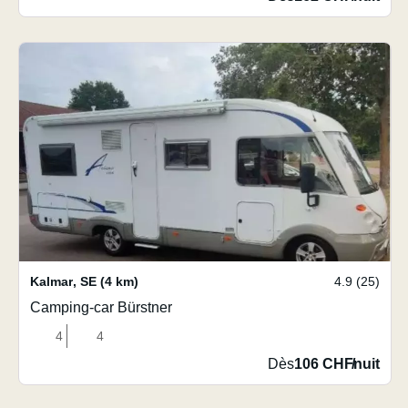
Kalmar
,
SE
(4 km)
4.9 (25)
Camping-car Bürstner
4
4
Dès
106 CHF
/
nuit