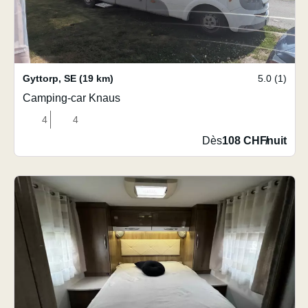
Gyttorp
,
SE
(19 km)
5.0 (1)
Camping-car Knaus
4
4
Dès
108 CHF
/
nuit