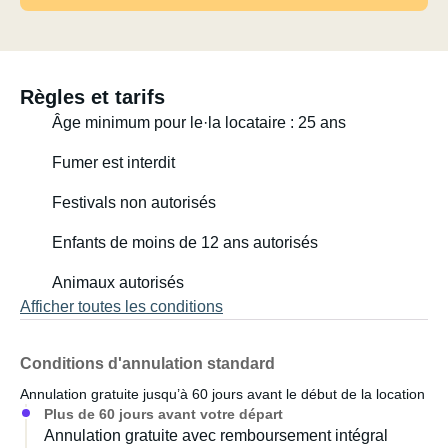
Flexibilité des horaires de prise en charge et de
restitution.
Règles et tarifs
160 km offerts par semaine à partir de 35 km.
Âge minimum pour le·la locataire : 25 ans
Prise en charge et restitution avec le plein (diesel).
Fumer est interdit
Festivals non autorisés
Le nettoyage doit avoir été effectué au retour du véhicule.
Essuyer les tables, les bancs, les armoires, etc. Passer
Enfants de moins de 12 ans autorisés
l'aspirateur, vider le réfrigérateur et tous les réservoirs et
nettoyer les toilettes si elles ont été utilisées.
Animaux autorisés
Afficher toutes les conditions
Conditions d'annulation standard
Annulation gratuite jusqu’à 60 jours avant le début de la location
Plus de 60 jours avant votre départ
Annulation gratuite avec remboursement intégral