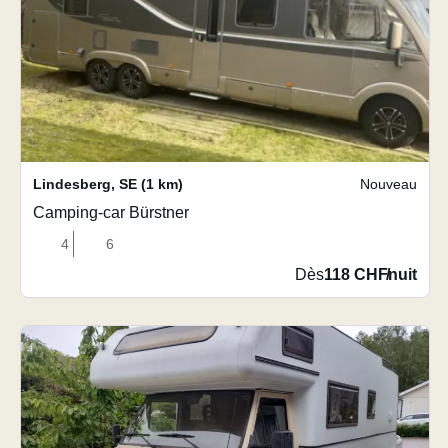
Lindesberg
,
SE
(1 km)
Nouveau
Camping-car Bürstner
4
6
Dès
118 CHF
/
nuit