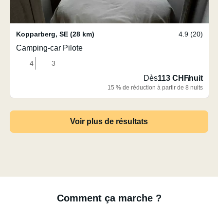
Kopparberg
,
SE
(28 km)
4.9 (20)
Camping-car Pilote
4
3
Dès
113 CHF
/
nuit
15 % de réduction à partir de 8 nuits
Voir plus de résultats
Comment ça marche ?