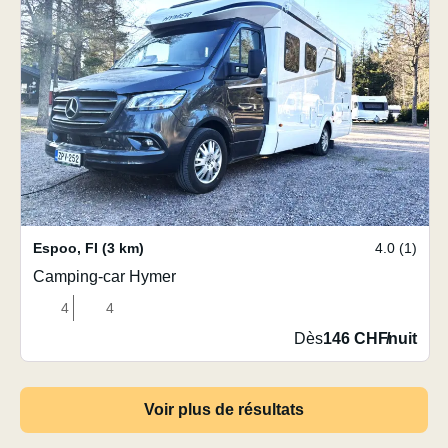
Espoo
,
FI
(3 km)
4.0 (1)
Camping-car Hymer
4
4
Dès
146 CHF
/
nuit
Voir plus de résultats