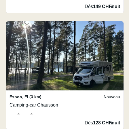
Dès
149 CHF
/
nuit
Espoo
,
FI
(3 km)
Nouveau
Camping-car Chausson
4
4
Dès
128 CHF
/
nuit