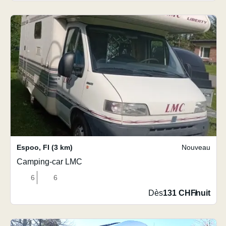
Espoo
,
FI
(3 km)
Nouveau
Camping-car LMC
6
6
Dès
131 CHF
/
nuit