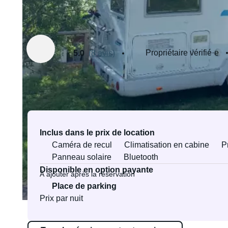
Loué par Jonas
Propriétaire vérifié·e
5.0
(8 avis)
Équipements et services
Inclus dans le prix de location
Caméra de recul
Climatisation en cabine
Pr
Panneau solaire
Bluetooth
Disponible en option payante
À ajouter après la réservation
Place de parking
Prix par nuit