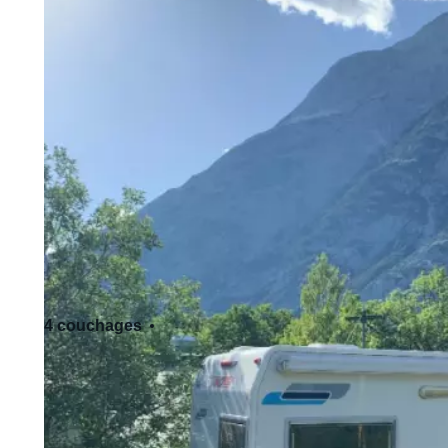
4 couchages
4 siège(s)
Permis de conduire standard - Cat. B
Accepte les animaux de compagnie