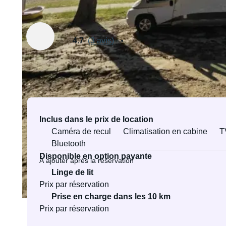
Loué par Philip
Propriétaire vérifié·e
4.7
(3 avis)
Équipements et services
Inclus dans le prix de location
Caméra de recul
Climatisation en cabine
T
Bluetooth
Disponible en option payante
À ajouter après la réservation
Linge de lit
Prix par réservation
Prise en charge dans les 10 km
Prix par réservation