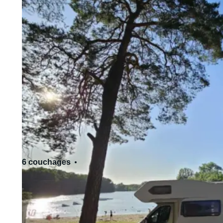
6 couchages
6 siège(s)
Permis de conduire standard - Cat. B