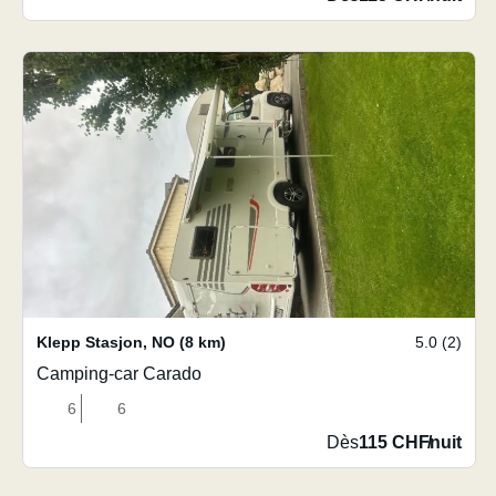
Klepp Stasjon
,
NO
(8 km)
5.0 (2)
Camping-car Carado
6
6
Dès
115 CHF
/
nuit