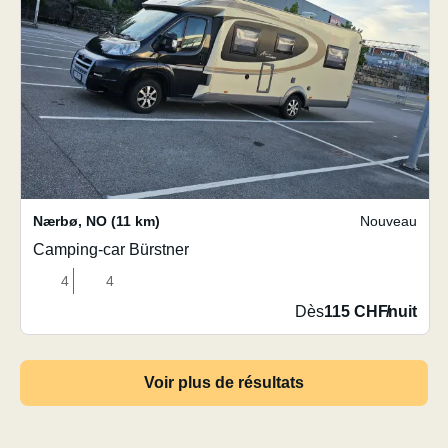
Nærbø
,
NO
(11 km)
Nouveau
Camping-car Bürstner
4
4
Dès
115 CHF
/
nuit
Voir plus de résultats