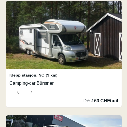
Klepp stasjon
,
NO
(9 km)
Camping-car Bürstner
6
7
Dès
163 CHF
/
nuit