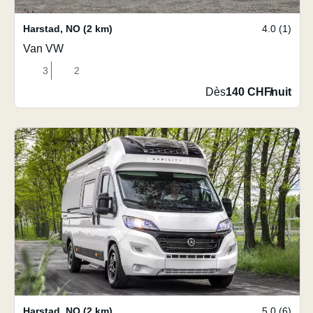
Harstad
,
NO
(2 km)
4.0 (1)
Van VW
3
2
Dès
140 CHF
/
nuit
Harstad
,
NO
(2 km)
5.0 (6)