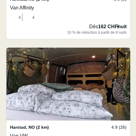
Van Affinity
4
4
Dès
162 CHF
/
nuit
10 % de réduction à partir de 8 nuits
Harstad
,
NO
(2 km)
4.9 (26)
Van VW