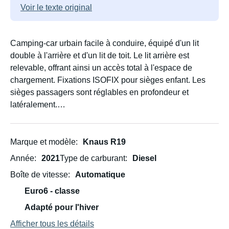
Voir le texte original
Camping-car urbain facile à conduire, équipé d'un lit
double à l'arrière et d'un lit de toit. Le lit arrière est
relevable, offrant ainsi un accès total à l'espace de
chargement. Fixations ISOFIX pour sièges enfant. Les
sièges passagers sont réglables en profondeur et
latéralement.
Ce véhicule est idéal pour deux adultes et deux enfants,
mais quatre adultes sont déconseillés en raison du poids.
Marque et modèle
Knaus R19
Année
2021
Type de carburant
Diesel
Sa batterie haute capacité permet une autonomie de 2 à
Boîte de vitesse
Automatique
3 jours sans recharge. Un convertisseur 230 V est
également inclus.
Euro6 - classe
Adapté pour l'hiver
En hiver, la location est réservée aux conducteurs
Afficher tous les détails
expérimentés en conditions hivernales.