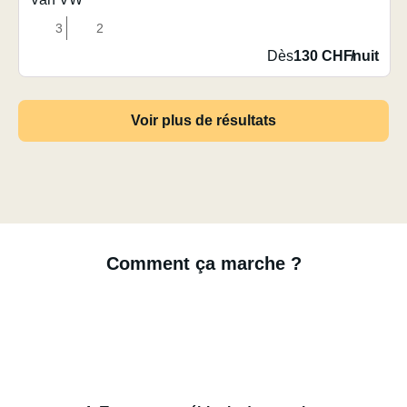
3
2
Dès
130 CHF
/
nuit
Voir plus de résultats
Comment ça marche ?