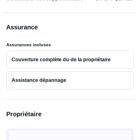
jusqu'à un camping près de Skien (environ 1 heure),
moyennant un supplément et si vous avez réservé et
payé votre emplacement à l'avance. Contactez-nous et
nous trouverons une solution 😊
Assurance
- Le propriétaire décline toute responsabilité financière en
Assurances incluses
cas d'interruption des vacances due à des problèmes
avec la caravane.
Couverture complète du·de la propriétaire
N'hésitez pas à nous contacter pour toute question !
Assistance dépannage
Propriétaire