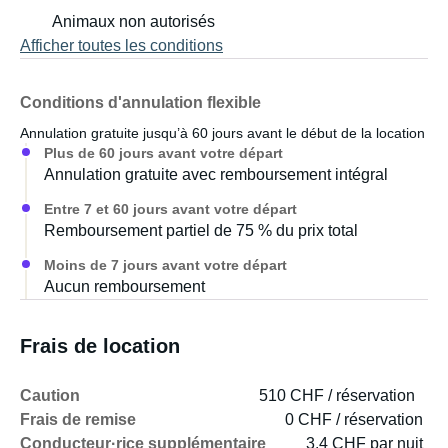
Animaux non autorisés
- Tous les objets non fixés doivent être attachés pendant
Afficher toutes les conditions
le transport.
- Les horaires d'arrivée et de départ peuvent être modifiés
Conditions d'annulation flexible
sur demande préalable.
Annulation gratuite jusqu’à 60 jours avant le début de la location
Plus de 60 jours avant votre départ
- 5 couchages fixes. Le coin salon est convertible en lit
Annulation gratuite avec remboursement intégral
double, soit 7 couchages au total.
Entre 7 et 60 jours avant votre départ
Remboursement partiel de 75 % du prix total
- Couverts, assiettes, verres, bouilloire, gaufrier et la
plupart des ustensiles de cuisine sont fournis.
Moins de 7 jours avant votre départ
Aucun remboursement
- Les câbles d'alimentation sont fournis.
Frais de location
- Si les toilettes ne sont pas vidées, un supplément de
1000 NOK vous sera facturé.
Caution
510 CHF / réservation
Frais de remise
0 CHF / réservation
- Nous pouvons également transporter la caravane
Conducteur·rice supplémentaire
3.4 CHF par nuit