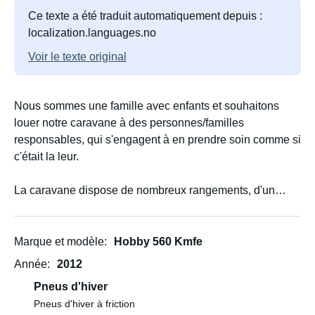
Ce texte a été traduit automatiquement depuis :
localization.languages.no
Voir le texte original
Nous sommes une famille avec enfants et souhaitons
louer notre caravane à des personnes/familles
responsables, qui s'engagent à en prendre soin comme si
c'était la leur.
La caravane dispose de nombreux rangements, d'un
grand réfrigérateur avec congélateur, d'une Smart TV
pivotante à 180° pouvant être orientée vers le coin salon
ou le lit double. Elle est également entièrement équipée
Marque et modèle
Hobby 560 Kmfe
en ustensiles de cuisine.
Année
2012
Pneus d'hiver
- Un certificat de type BE est requis pour tracter cette
Pneus d'hiver à friction
caravane, dont le poids total est de 1 600 kg. Ce certificat