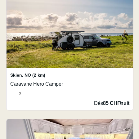
Skien
,
NO
(2 km)
Caravane Hero Camper
3
Dès
85 CHF
/
nuit