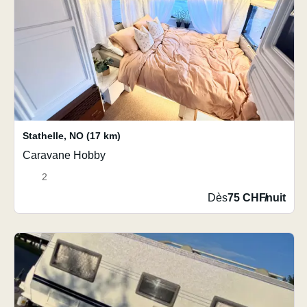
Stathelle
,
NO
(17 km)
Caravane Hobby
2
Dès
75 CHF
/
nuit