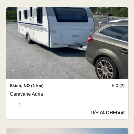
Skien
,
NO
(1 km)
5.0 (2)
Caravane Adria
7
Dès
74 CHF
/
nuit