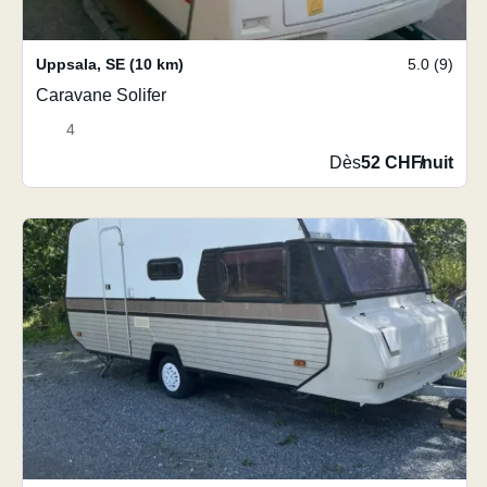
Uppsala
,
SE
(10 km)
5.0 (9)
Caravane Solifer
4
Dès
52 CHF
/
nuit