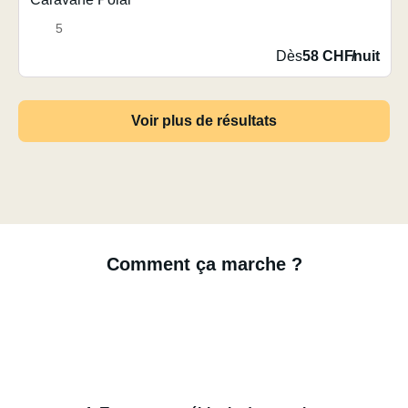
5
Dès
58 CHF
/
nuit
Voir plus de résultats
Comment ça marche ?