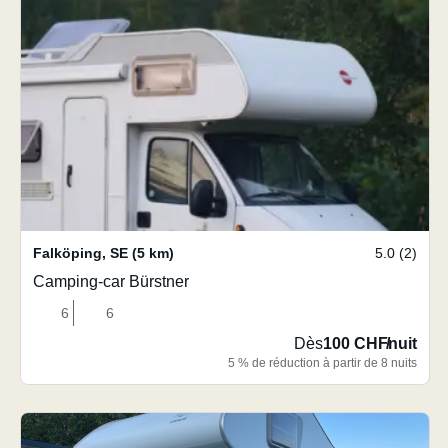
Falköping
,
SE
(5 km)
5.0 (2)
Camping-car Bürstner
6
6
Dès
100 CHF
/
nuit
5 % de réduction à partir de 8 nuits