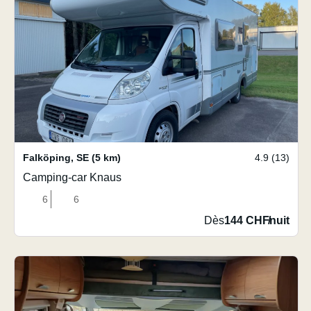
Falköping
,
SE
(5 km)
4.9 (13)
Camping-car Knaus
6
6
Dès
144 CHF
/
nuit