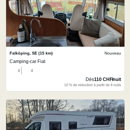
Falköping
,
SE
(15 km)
Nouveau
Camping-car Fiat
4
4
Dès
110 CHF
/
nuit
10 % de réduction à partir de 8 nuits