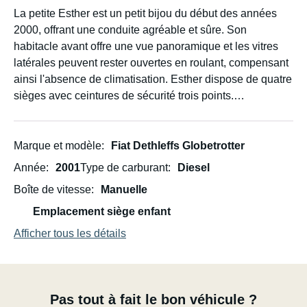
La petite Esther est un petit bijou du début des années
2000, offrant une conduite agréable et sûre. Son
habitacle avant offre une vue panoramique et les vitres
latérales peuvent rester ouvertes en roulant, compensant
ainsi l'absence de climatisation. Esther dispose de quatre
sièges avec ceintures de sécurité trois points.
À l'arrière, deux couchages confortables, un lit bas et un
lit haut, accueillent aussi bien les enfants que les adultes.
Marque et modèle
Fiat Dethleffs Globetrotter
À l'avant, un lit escamotable peut accueillir deux adultes
Année
2001
Type de carburant
Diesel
(poids maximal : 150 kg). Un matelas est fourni pour
Boîte de vitesse
Manuelle
chaque couchage. De plus, une dînette rabattable est
présente ; si un adulte de plus de 1,60 m peut s'y sentir à
Emplacement siège enfant
l'étroit, elle est idéale pour les enfants.
Afficher tous les détails
Votre animal de compagnie est bien sûr le bienvenu à
bord d'Esther et peut accéder à tous les espaces et
sièges. Veillez simplement à ce que ses pattes soient
Pas tout à fait le bon véhicule ?