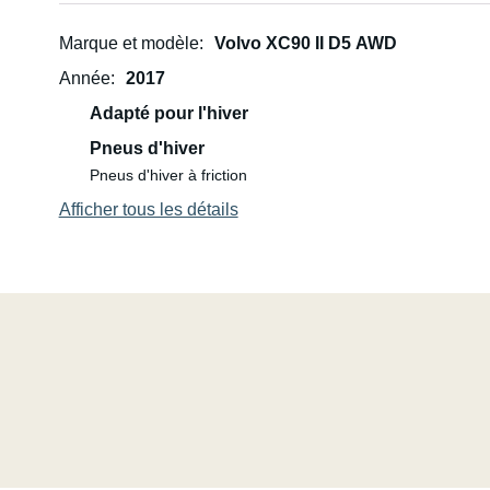
Espace pour toute la famille (jusqu'à 7 personnes)
Marque et modèle
Volvo XC90 II D5 AWD
Moteur puissant et transmission intégrale – parfait pour 
Année
2017
Adapté pour l'hiver
Technologie moderne et équipements haut de gamme
Pneus d'hiver
Idéal pour les longs trajets et les road trips
Pneus d'hiver à friction
Afficher tous les détails
🏕 Hero Camper – La liberté sur roues
Compact et facile à tracter – s'installe partout
2 couchages + 2 couchages supplémentaires dans la ten
Cuisine intégrée et espaces de rangement
Parfait pour les escapades nature et les aventures
🌍 Partez pour une escapade nature improvisée, un roa