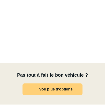
la ville comme pour la nature
te de toit
Pas tout à fait le bon véhicule ?
Voir plus d'options
d trip scandinave ou des vacances au grand air – sans