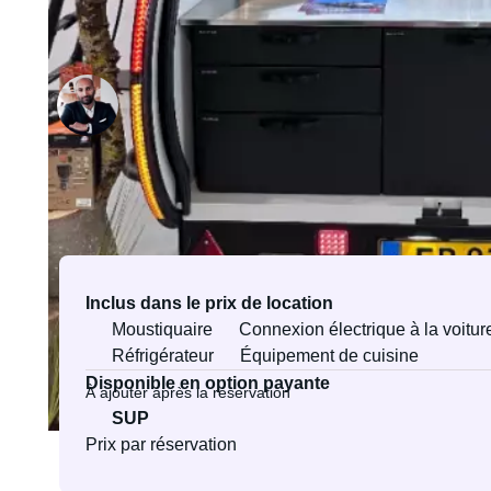
Loué par A.P. Rømer Consult ApS
Vérification d’identité lors de la
première demande.
Équipements et services
Inclus dans le prix de location
Moustiquaire
Connexion électrique à la voitur
Réfrigérateur
Équipement de cuisine
Disponible en option payante
À ajouter après la réservation
SUP
Prix par réservation