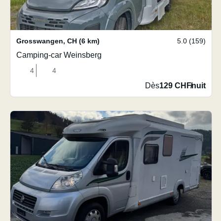
Grosswangen
,
CH
(6 km)
5.0 (159)
Camping-car Weinsberg
4
4
Dès
129 CHF
/
nuit