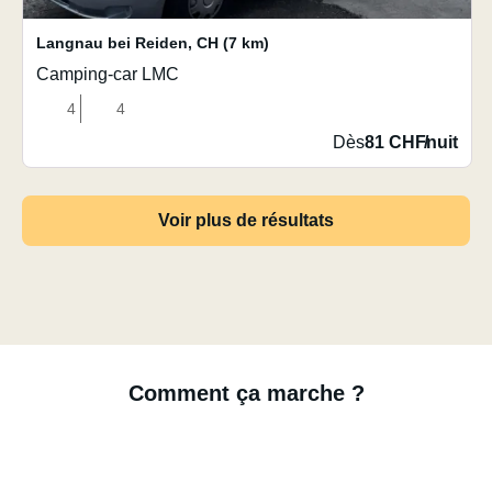
Langnau bei Reiden
,
CH
(7 km)
Camping-car LMC
4
4
Dès
81 CHF
/
nuit
Voir plus de résultats
Comment ça marche ?