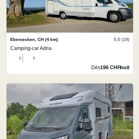
Ebersecken
,
CH
(4 km)
5.0 (19)
Camping-car Adria
6
6
Dès
196 CHF
/
nuit