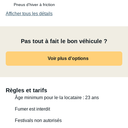
Pneus d'hiver à friction
- Système de déplacement inclus ! Idéal pour ceux qui ne
Afficher tous les détails
veulent pas passer trop de temps à manœuvrer.
Vous pouvez également choisir :
Pas tout à fait le bon véhicule ?
- Barbecue à gaz portable Weber. Très pratique !
Voir plus d'options
- Mobilier de camping Isabella : 4 chaises et une table
légère. Confortable ! - Ventilateurs de caravane Milenco
- Ventilateur Maxxfan Deluxe dans la chambre pour une
ventilation et un rafraîchissement optimaux.
Règles et tarifs
Âge minimum pour le·la locataire : 23 ans
- Téléviseur intelligent 24 pouces pivotant dans la
chambre.
Fumer est interdit
Festivals non autorisés
- Ventilateur pour la chambre et chauffage soufflant pour
les soirées fraîches disponibles en option.