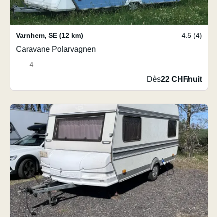
Varnhem
,
SE
(12 km)
4.5 (4)
Caravane Polarvagnen
4
Dès
22 CHF
/
nuit