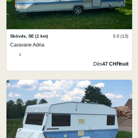
Skövde
,
SE
(1 km)
5.0 (13)
Caravane Adria
4
Dès
47 CHF
/
nuit