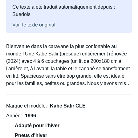
Ce texte a été traduit automatiquement depuis :
Suédois
Voir le texte original
Bienvenue dans la caravane la plus confortable au
monde ! Une Kabe Safir (presque) entièrement rénovée
(2024) avec 4 à 6 couchages (un lit de 200x180 cm à
l'arrière et, à l'avant, la table et le canapé se transforment
en lit). Spacieuse sans être trop grande, elle est idéale
pour les familles, petites ou grandes. Nous y avons mis
tout notre cœur et nous espérons que vous l'aimerez
autant que nous !
Marque et modèle
Kabe Safir GLE
Voici d'autres atouts :
Année
1996
Adapté pour l'hiver
- Charge utile élevée (240 kg), parfaite pour les longs
séjours avec des enfants.
Pneus d'hiver