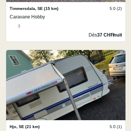
Timmersdala
,
SE
(15 km)
5.0 (2)
Caravane Hobby
3
Dès
37 CHF
/
nuit
Hjo
,
SE
(21 km)
5.0 (1)