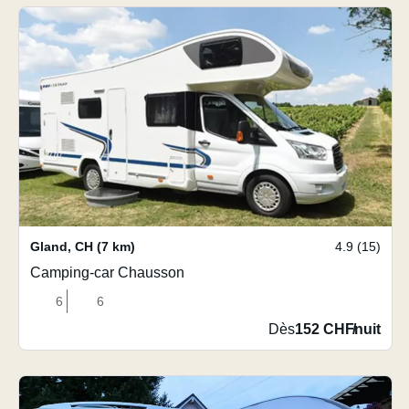
Gland
,
CH
(7 km)
4.9 (15)
Camping-car Chausson
6
6
Dès
152 CHF
/
nuit