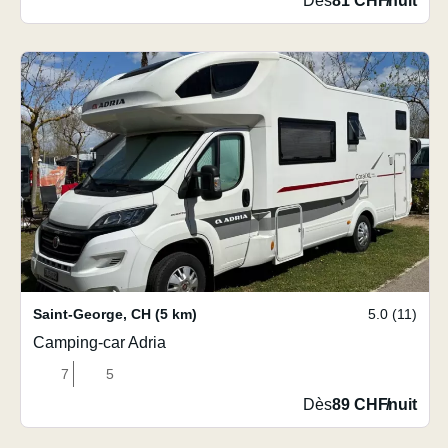
Dès
81 CHF
/
nuit
Saint-George
,
CH
(5 km)
5.0 (11)
Camping-car Adria
7
5
Dès
89 CHF
/
nuit