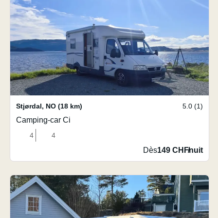
Stjørdal
,
NO
(18 km)
5.0 (1)
Camping-car Ci
4
4
Dès
149 CHF
/
nuit