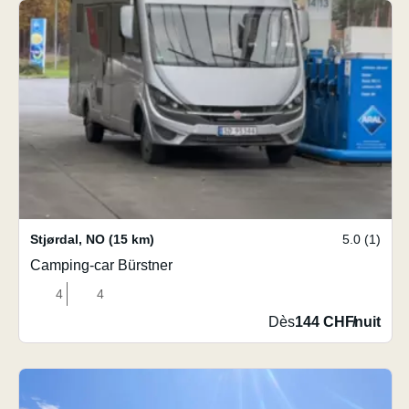
Stjørdal
,
NO
(15 km)
5.0 (1)
Camping-car Bürstner
4
4
Dès
144 CHF
/
nuit