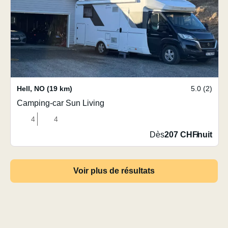
Hell
,
NO
(19 km)
5.0 (2)
Camping-car Sun Living
4
4
Dès
207 CHF
/
nuit
Voir plus de résultats