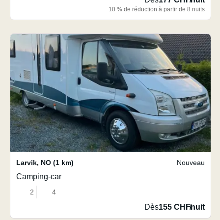
10 % de réduction à partir de 8 nuits
Larvik
,
NO
(1 km)
Nouveau
Camping-car
2
4
Dès
155 CHF
/
nuit