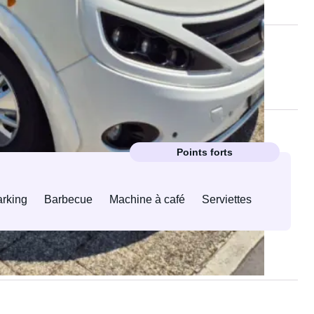
Top Propriétaire
Points forts
arking
Barbecue
Machine à café
Serviettes