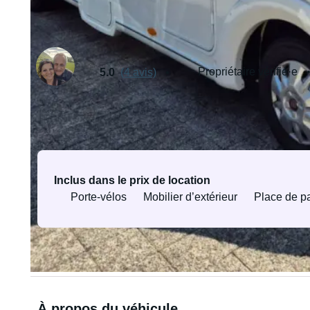
Loué par Sandra
Propriétaire vérifié·e
5.0
(4 avis)
Équipements et services
Inclus dans le prix de location
Porte-vélos
Mobilier d’extérieur
Place de p
Tous les équipements et services
À propos du véhicule