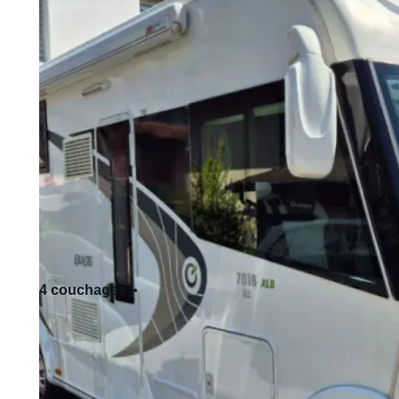
4 couchages
4 siège(s)
Permis de conduire standard - Cat. B
Accepte les animaux de compagnie