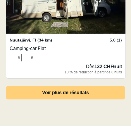
Nuutajärvi
,
FI
(34 km)
5.0 (1)
Camping-car Fiat
5
6
Dès
132 CHF
/
nuit
10 % de réduction à partir de 8 nuits
Voir plus de résultats