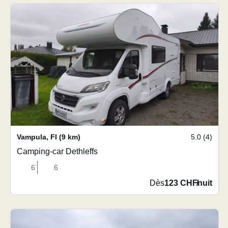
Vampula
,
FI
(9 km)
5.0 (4)
Camping-car Dethleffs
6
6
Dès
123 CHF
/
nuit