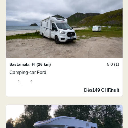
Sastamala
,
FI
(26 km)
5.0 (1)
Camping-car Ford
4
4
Dès
149 CHF
/
nuit